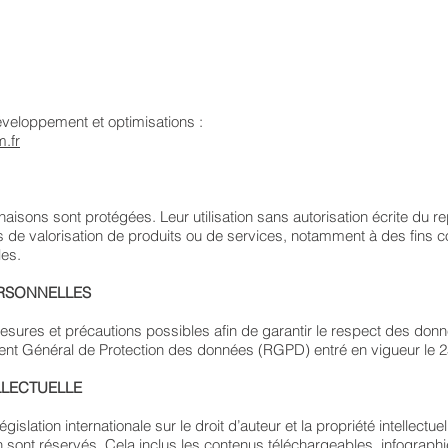
éveloppement et optimisations :
.fr
aisons sont protégées. Leur utilisation sans autorisation écrite du re
ns de valorisation de produits ou de services, notamment à des fins c
les.
RSONNELLES
esures et précautions possibles afin de garantir le respect des do
ment Général de Protection des données (RGPD) entré en vigueur le 
LLECTUELLE
islation internationale sur le droit d’auteur et la propriété intellectuel
on sont réservés. Cela inclus les contenus téléchargeables, infograph