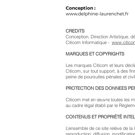
Conception :
www.delphine-laurenchet.fr
CREDITS
Conception, Direction Artistique, d
Citicom Informatique -
www.citicom
MARQUES ET COPYRIGHTS
Les marques Citicom et leurs déclin
Citicom, sur tout support, à des fi
peine de poursuites pénales et civi
PROTECTION DES DONNEES PE
Citicom met en œuvre toutes les m
au cadre légal établi par le Règle
CONTENUS ET PROPRIÉTÉ INTE
L’ensemble de ce site relève de la lég
reproduction, diffusion, modificati