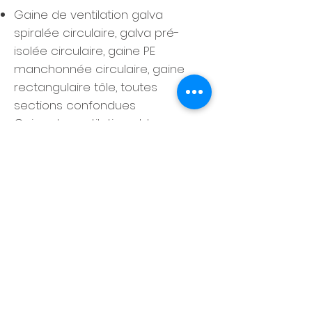
Gaine de ventilation galva
spiralée circulaire, galva pré-
isolée circulaire, gaine PE
manchonnée circulaire, gaine
rectangulaire tôle, toutes
sections confondues
Gaine de ventilation oblong en
faux-plafonds ou incorporée en
dalle
Isolation laine revêtue kraft alu,
isolation revêtement isoxale
Installation de ventilation simple
flux auto-réglable, hygroréglable
A, hygroréglable B
Installation de ventilation double
flux, CTA soufflage et /ou reprise,
centrale de déshumidification,