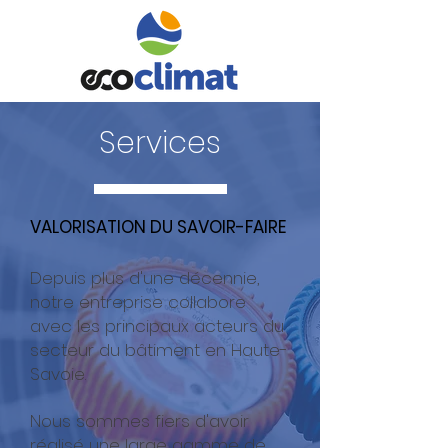
Services
VALORISATION DU SAVOIR-FAIRE
Depuis plus d'une décennie,
notre entreprise collabore
avec les principaux acteurs du
secteur du bâtiment en Haute-
Savoie.
Nous sommes fiers d'avoir
réalisé une large gamme de