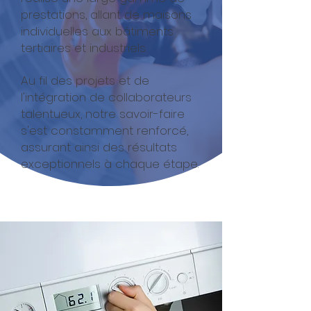
prestations, allant de maisons
individuelles aux bâtiments
tertiaires et industriels.
Au fil des projets et de
l'intégration de collaborateurs
talentueux, notre savoir-faire
s'est constamment renforcé,
assurant ainsi des résultats
exceptionnels à chaque étape.